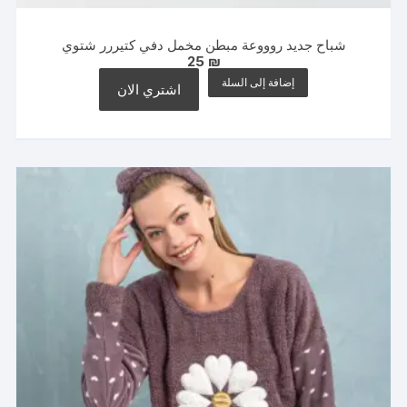
شباح جديد روووعة مبطن مخمل دفي كتيررر شتوي
25
₪
إضافة إلى السلة
اشتري الان