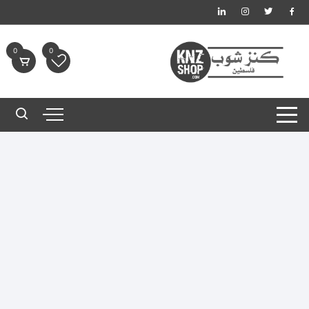
لتجاوز
لى
لمحتوى
0
0