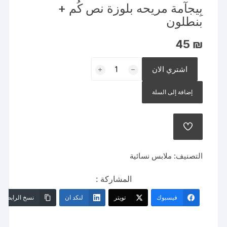
بِيجآمة مريحه بلوزة نص كُم +
بنطلون
45
₪
كمية
اشتري الان
بِيجآمة
مريحه
إضافة إلى السلة
بلوزة
نص
كُم
إضافة
+
إلى
قائمة
بنطلون
الرغبات
التصنيف:
ملابس نسائية
المشاركة :
فيسبوك
تويتر
لنكد ان
نسخ الرابط