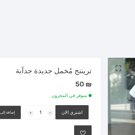
تريننج مُخمل جديدة جدآبة
50
₪
متوفر في المخزون
كمية
اشتري الان
إضافة إلى 
تريننج
مُخمل
جديدة