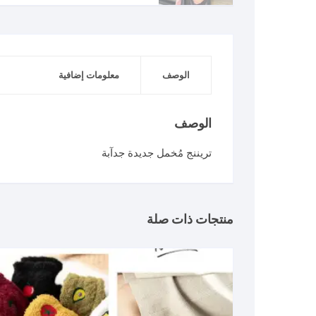
الوصف
معلومات إضافية
الوصف
تريننج مُخمل جديدة جدآبة
منتجات ذات صلة