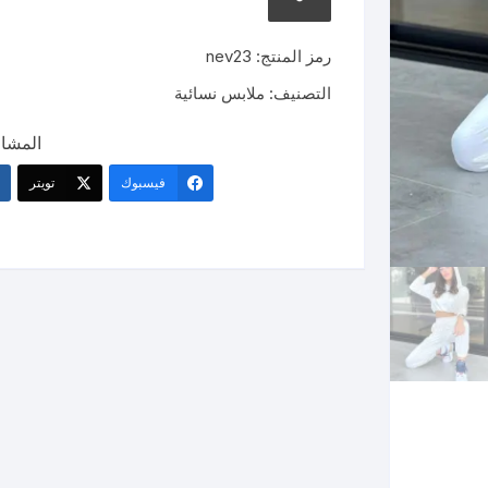
جدآبة
رمز المنتج:
nev23
التصنيف:
ملابس نسائية
المشار
فيسبوك
تويتر