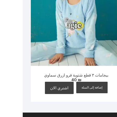
بيجامات ٣ قطع شتوية فرو ازرق سماوي
40
₪
إضافة إلى السلة
اشتري الان