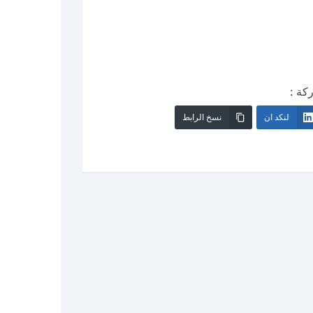
كة :
لنكد ان
نسخ الرابط