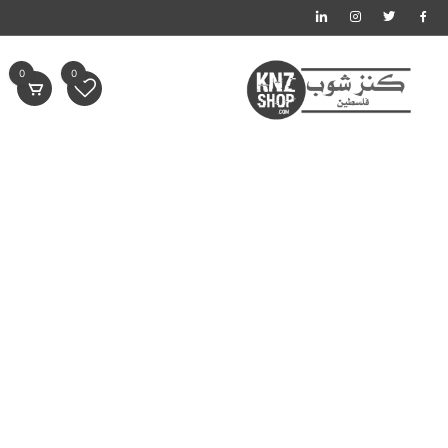
لتجاوز
لى
لمحتوى
0
0