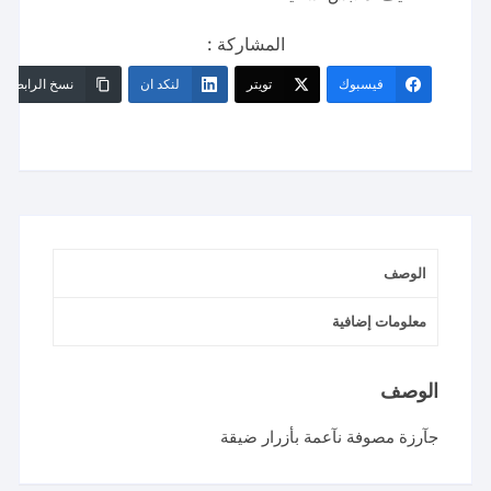
المشاركة :
فيسبوك
تويتر
لنكد ان
نسخ الرابط
الوصف
معلومات إضافية
الوصف
جآرزة مصوفة نآعمة بأزرار ضيقة