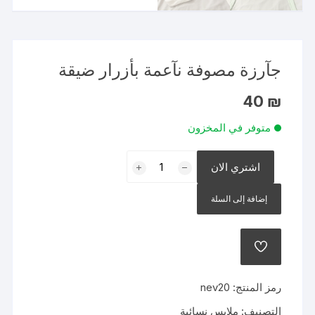
جآرزة مصوفة نآعمة بأزرار ضيقة
40
₪
متوفر في المخزون
كمية
اشتري الان
جآرزة
مصوفة
إضافة إلى السلة
نآعمة
بأزرار
ضيقة
إضافة
إلى
قائمة
الرغبات
رمز المنتج:
nev20
التصنيف:
ملابس نسائية