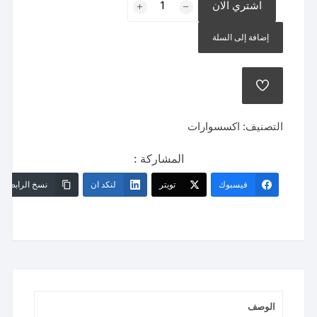
اشتري الان
جزادين
قلب
إضافة إلى السلة
حب
بسيطة
وناعمة
إضافة
إلى
قائمة
الرغبات
التصنيف:
اكسسوارات
المشاركة :
فيسبوك
تويتر
لنكد ان
نسخ الرابط
الوصف