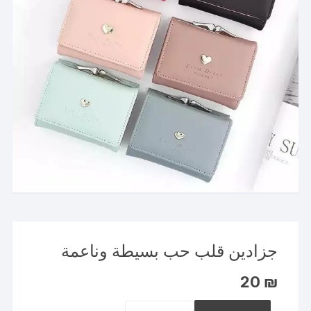
جزادين قلب حب بسيطة وناعمة
20
₪
كمية