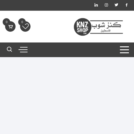
لتجاوز
لى
لمحتوى
0
0