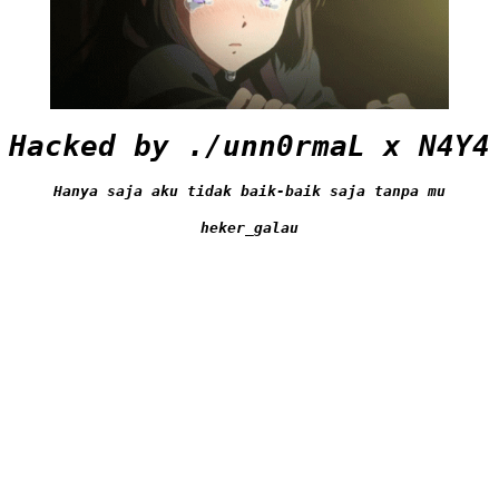
Hacked by ./unn0rmaL x N4Y4
Hanya saja aku tidak baik-baik saja tanpa mu
heker_galau